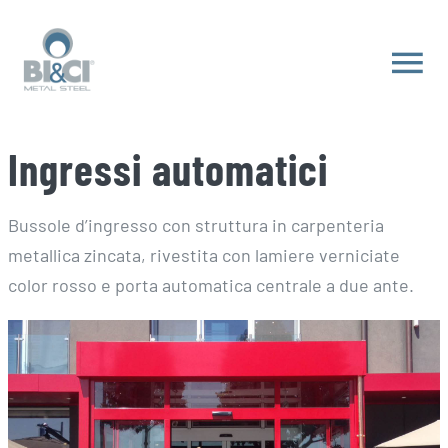
Salta
al
Tog
contenuto
Nav
HOME
Ingressi automatici
DIVISIONI
Bussole d’ingresso con struttura in carpenteria
metallica zincata, rivestita con lamiere verniciate
WORKS
color rosso e porta automatica centrale a due ante.
CONTATTI