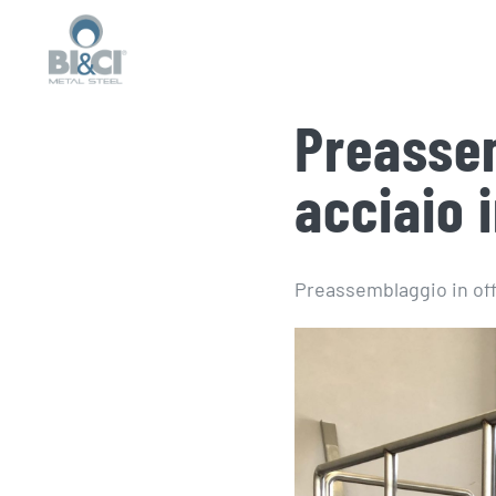
Salta
al
contenuto
Preassem
acciaio 
Preassemblaggio in offi