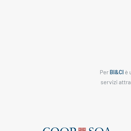
Per
BI&CI
è 
servizi attr