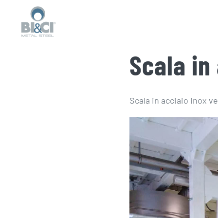
Salta
al
contenuto
Scala in
Scala in acciaio inox v