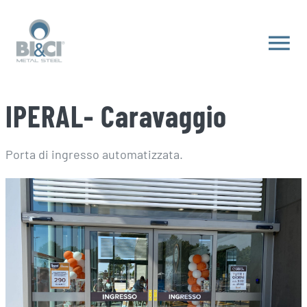
Salta
al
Tog
contenuto
Nav
HOME
IPERAL- Caravaggio
DIVISIONI
Porta di ingresso automatizzata.
WORKS
CONTATTI